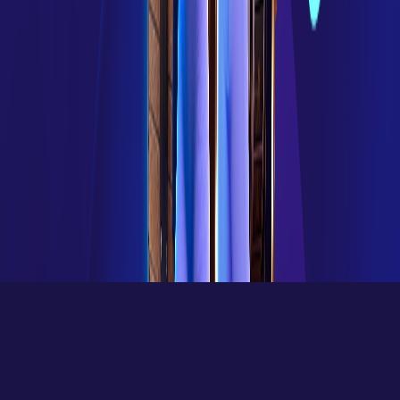
Rahapelaamisen tulisi olla viihdyttävää ja sitä tulisi
harrastaa vastuullisesti. Jos koet, että pelitapasi
aiheuttavat huolta tai ahdistusta, hae tukea ja ohjausta.
TaikaWin tukee vastuullista pelaamista ja tarjoaa työkaluja
itsesulkuun, talletusrajoihin ja ajanhallintaan. Kasino
kannustaa pelaajia pelaamaan varojensa puitteissa ja
edistää turvallista ympäristöä, tukien pelaajia tasapainoisen
ja nautinnollisen pelikokemuksen ylläpitämisessä.
Tietosuojakäytäntö
•
Säännöt ja ehdot
©
2026
taikawin.net
© TaikaWin. Kaikki oikeudet
pidätetään.