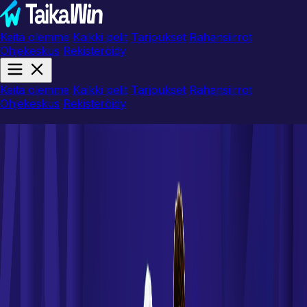
Keitä olemme
Kaikki pelit
Tarjoukset
Rahansiirrot
Ohjekeskus
Rekisteröidy
Keitä olemme
Kaikki pelit
Tarjoukset
Rahansiirrot
Ohjekeskus
Rekisteröidy
TaikaWin Casino
Tervetuloa taikawin.casino-sivustolle – Missä onni ja taika
kohtaavat. Sukella ensiluokkaiseen pelimaailmaan, joka
tarjoaa salamannopeat kotiutukset, reilun pelin ja valtavan
pelikirjaston. Lunasta tänään tervetuliaispakettisi: 100 %
bonus 500 € asti sekä 100 ilmaiskierrosta. Turvallinen,
läpinäkyvä ja mobiiliystävällinen.
Siirry kasinolle
Ehtoja sovelletaan. 18+
TaikaWin Online Casino