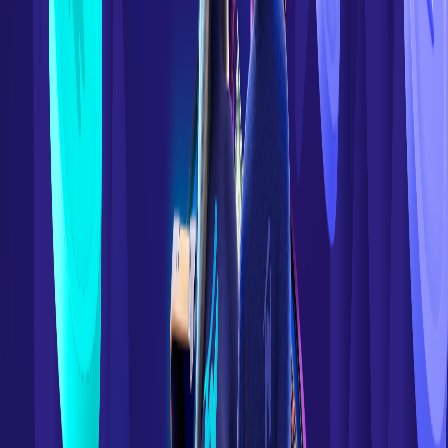
pelikokemuksen.
Pelaa TaikaWin Casinolla
Palkitsevat bonukset TaikaWin
Casinolla
TaikaWin-bonus toimii jännittävänä porttina peliseikkailun
tehostamiseen. Näitä bonuksia voidaan käyttää peliajan
pidentämiseen, mahdollisten voittojen kasvattamiseen ja
erilaisiin peleihin tutustumiseen. TaikaWinin
bonusjärjestelmä tuo lisäarvoa pelikokemukseen, tarjoten
lisämahdollisuuksia kerätä merkittäviä palkintoja ja nostaa
pelaamisen jännitystä.
Bonukset ovat pelikokemuksen tunnusmerkki. TaikaWin-
kasinon bonustarjoukset ovat avokätisiä, sisältäen
houkuttelevia tervetuliaisbonuksia uusille pelaajille ja
eksklusiivisia palkintoja uskollisille jäsenille. Nämä bonukset
lisäävät pelaamisen jännitystä tarjoten lisämahdollisuuksia
suuriin voittoihin. Sitoutuneena pelimatkan parantamiseen,
bonukset tuovat lisäarvoa jokaisen pelaajan kokemukseen